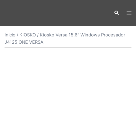
Saltar
al
Buscar
Alte
contenido
men
Inicio
/
KIOSKO
/ Kiosko Versa 15,6″ Windows Procesador
J4125 ONE VERSA