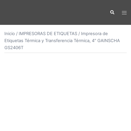
Saltar
al
Buscar
Alte
contenido
men
Inicio
/
IMPRESORAS DE ETIQUETAS
/ Impresora de
Etiquetas Térmica y Transferencia Térmica, 4″ GAINSCHA
GS2406T